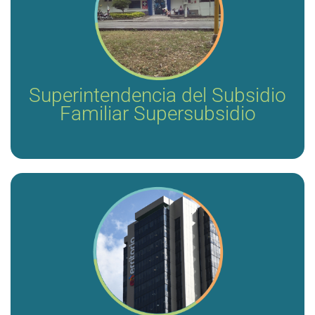
Realizar un estudio de las caja de compensación
familiar (CCF) que tienen habilitada la prestación de
servicios de aseguramiento en el régimen subsidiado
del Sistemas General de Seguridad Social en Salud
(SGSSS) que incluyan análisis de los programas de
salud mediante Instituciones Prestadoras de
Servicios de Salud propias que tienen estas mismas
CCF.
Superintendencia del Subsidio
Familiar Supersubsidio
Recolectar, sistematizar y analizar información para
evaluar el efecto de las intervenciones del acuerdo de
subvención No. COL-H-FONADE 1062 (Convenio No.
216146) Suscrito con el Fondo Mundial. (VIH)