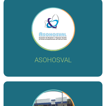
Diseño e implementación y gestión del proceso de
costeo en seis (6) hospitales asociados a Asohosval
1. Hospital Santa Catalina del Cairo
2. Hospital Nuestra Señora de los Santos de la
Victoria
3. Hospital San Roque de Guacarí
4. Hospital Santa Margarita de la Cumbre
5. Hospital Pedro Sáenz de Ulloa
6. Hospital Isaías Duarte Cancino de Cali
ASOHOSVAL