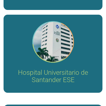
Asesoría para aspectos administrativos y
asistenciales direccionados al mejoramiento de las
condiciones de atención de los usuarios, calidad y
producción de los servicios de la ESE Hospital
Universitario de Santander.
Hospital Universitario de
Santander ESE